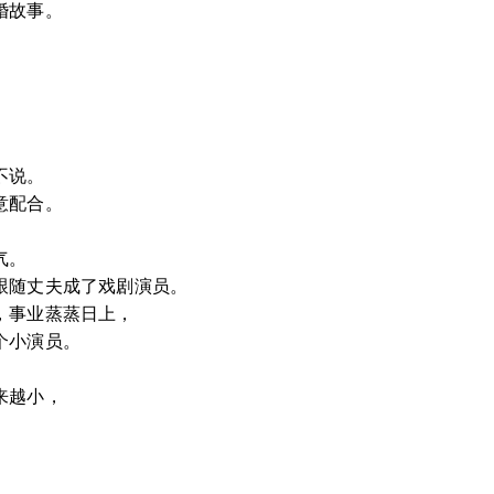
婚故事。
不说。
意配合。
气。
跟随丈夫成了戏剧演员。
，事业蒸蒸日上，
个小演员。
来越小，