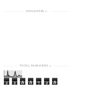
SOULMATES >
TOTAL PAGEVIEWS >
2
2
8
8
7
2
8