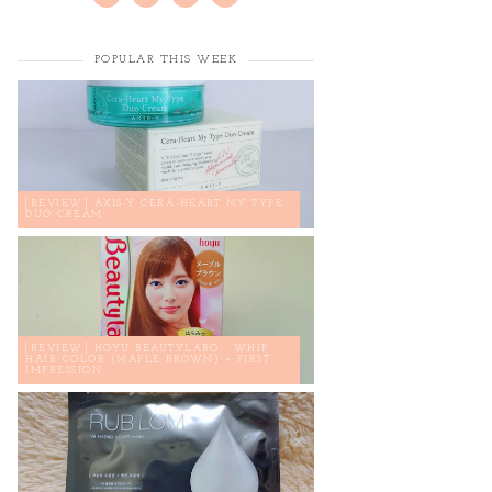
POPULAR THIS WEEK
[REVIEW] AXIS-Y CERA-HEART MY TYPE
DUO CREAM
[REVIEW] HOYU BEAUTYLABO - WHIP
HAIR COLOR (MAPLE BROWN) + FIRST
IMPRESSION