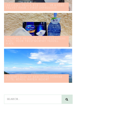
[REVIEW] VELLA RUB LOM - V8 HYDRO
VELVET MASK + FIRST IMPRESSION
[MONTHLY PROJECT] #17 DIY CLEANSING
PADS : YOUR TRUSTWORTHY TRAVEL
MATE
[RESORT] 2D1N AT EXECUTIVE CORNER
SUITE, KOKOL HAVEN RESORT