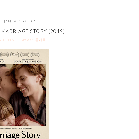
JANUARY 27, 2021
MARRIAGE STORY (2019)
OEUN'S LOGBOOK 횬기록