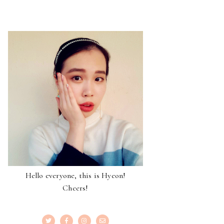
Hello everyone, this is Hyeon!
Cheers!