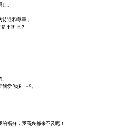
瞩目。
的待遇和尊重；
才是平衡吧？
的。
天我爱你多一些。
我的福分，我高兴都来不及呢！
。