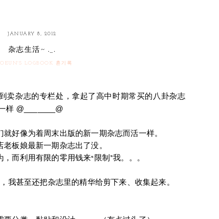
JANUARY 8, 2012
杂志生活~ ._.
OEUN'S LOGBOOK 횬기록
到卖杂志的专栏处，拿起了
高中时期常买的八卦杂志
 @_______@
们就好像为着周末出版的新一期杂志而活一样。
店老板娘最新一期杂志出了没。
，而利用有限的零用钱来“限制”我。。。
里，我甚至还把杂志里的精华给剪下来、收集起来。