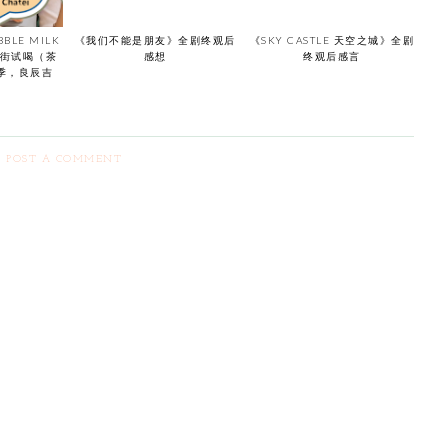
BBLE MILK
《我们不能是朋友》全剧终观后
《SKY CASTLE 天空之城》全剧
奶茶街试喝（茶
感想
终观后感言
季，良辰吉
POST A COMMENT