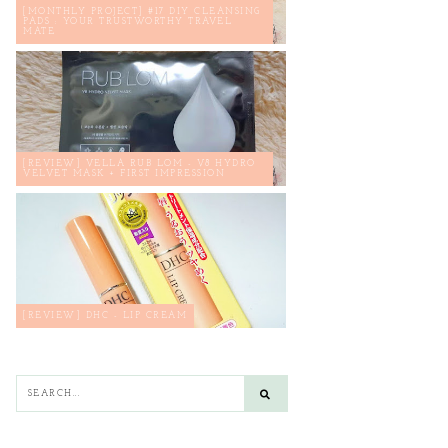
[MONTHLY PROJECT] #17 DIY CLEANSING
PADS : YOUR TRUSTWORTHY TRAVEL
MATE
[REVIEW] VELLA RUB LOM - V8 HYDRO
VELVET MASK + FIRST IMPRESSION
[REVIEW] DHC - LIP CREAM