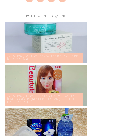
POPULAR THIS WEEK
[REVIEW] AXIS-Y CERA-HEART MY TYPE
DUO CREAM
[REVIEW] HOYU BEAUTYLABO - WHIP
HAIR COLOR (MAPLE BROWN) + FIRST
IMPRESSION