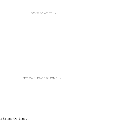
SOULMATES >
TOTAL PAGEVIEWS >
m time to time.