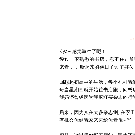
HY
Kya~ 感觉重生了呢！
忍不住走前
经过一家熟悉的书店，
来看…… 听起来好像日子过了好久一样
回想起初高中的生活，每个礼拜我
每当星期四就开始往书店跑，问书
我妈还曾经因为我疯狂买杂志的行为
后来，因为实在太多杂志‘吨’在家
有机会你到我家来
秀给你看哦~ ^^