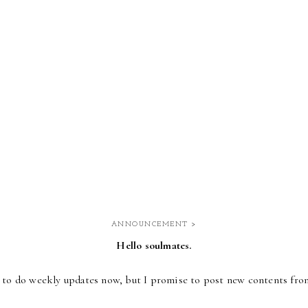
ANNOUNCEMENT >
Hello soulmates.
e to do weekly updates now,
but I promise to post new contents fro