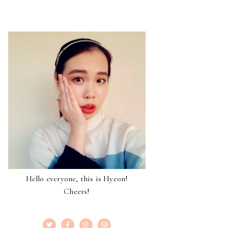
Hello everyone, this is Hyeon!
Cheers!