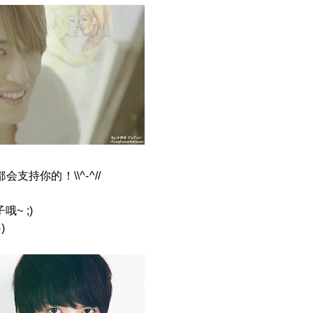
支持你的！\\^-^//
~ ;)
)