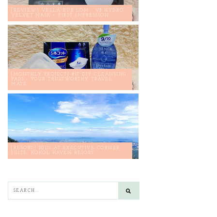
[REVIEW] VELLA RUB LOM - V8 HYDRO
VELVET MASK + FIRST IMPRESSION
[MONTHLY PROJECT] #17 DIY CLEANSING
PADS : YOUR TRUSTWORTHY TRAVEL
MATE
[RESORT] 2D1N AT EXECUTIVE CORNER
SUITE, KOKOL HAVEN RESORT