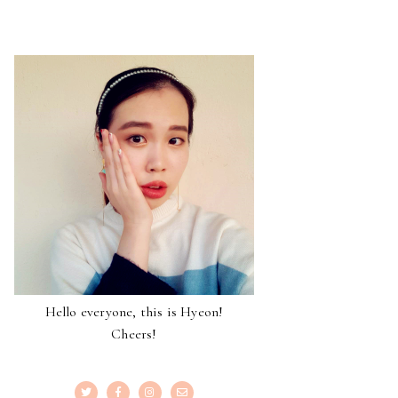
Hello everyone, this is Hyeon!
Cheers!