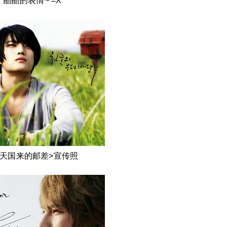
酷酷的表情~ =X
从天国来的邮差>宣传照