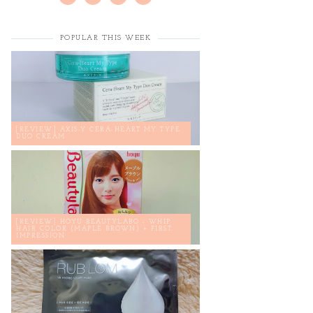
POPULAR THIS WEEK
[REVIEW] AXIS-Y CERA-HEART MY TYPE
DUO CREAM
[REVIEW] HOYU BEAUTYLABO - WHIP
HAIR COLOR (MAPLE BROWN) + FIRST
IMPRESSION