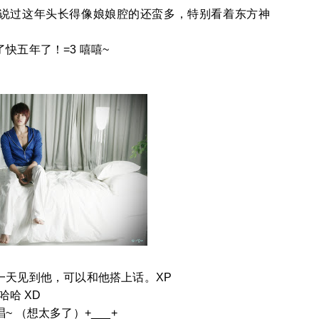
说过这年头长得像娘娘腔的还蛮多，特别看着东方神
快五年了！=3 嘻嘻~
一天见到他，可以和他搭上话。XP
哈哈 XD
 （想太多了）+___+