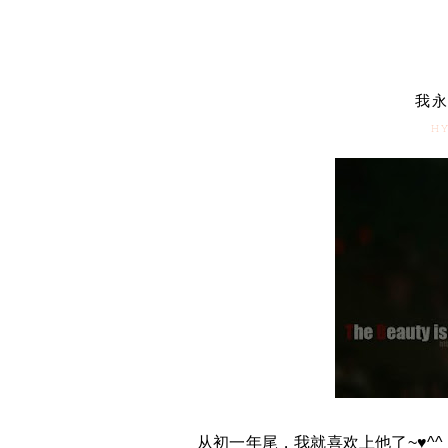
我永
HY
从初一年尾，我就喜欢上他了~♥^^