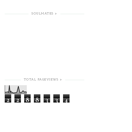
SOULMATES >
TOTAL PAGEVIEWS >
2
2
8
8
3
3
4