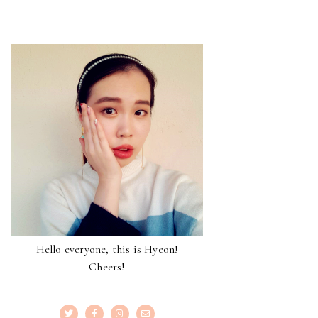
Hello everyone, this is Hyeon!
Cheers!