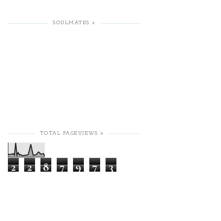
SOULMATES >
TOTAL PAGEVIEWS >
2
2
8
7
9
7
3