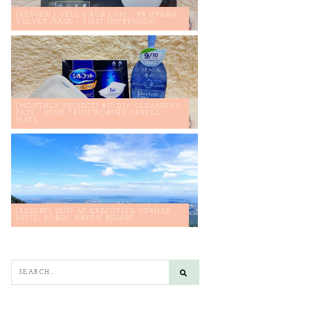
[REVIEW] VELLA RUB LOM - V8 HYDRO
VELVET MASK + FIRST IMPRESSION
[MONTHLY PROJECT] #17 DIY CLEANSING
PADS : YOUR TRUSTWORTHY TRAVEL
MATE
[RESORT] 2D1N AT EXECUTIVE CORNER
SUITE, KOKOL HAVEN RESORT