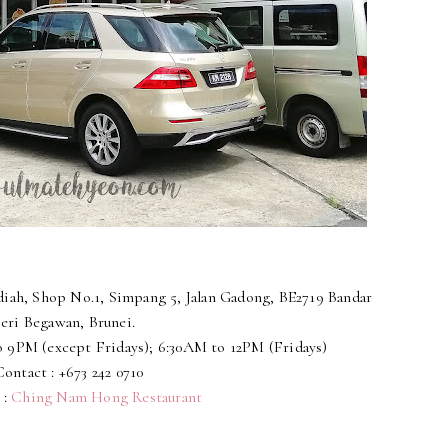
diah, Shop No.1, Simpang 5, Jalan Gadong, BE2719 Bandar
eri Begawan, Brunei.
o 9PM (except Fridays); 6:30AM to 12PM (Fridays)
Contact :
+673 242 0710
 :
Ching Nam Hong Restaurant