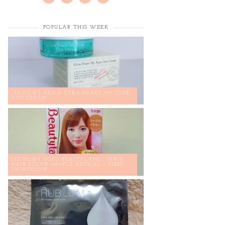
POPULAR THIS WEEK
[REVIEW] AXIS-Y CERA-HEART MY TYPE
DUO CREAM
[REVIEW] HOYU BEAUTYLABO - WHIP
HAIR COLOR (MAPLE BROWN) + FIRST
IMPRESSION