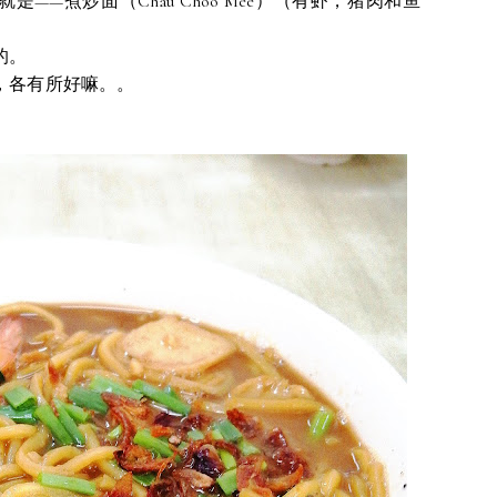
——煮炒面（Chau Choo Mee）（有虾，猪肉和鱼
的。
，各有所好嘛。。