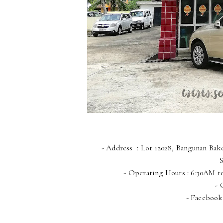
- Address
: Lot 12028, Bangunan Bak
S
- Operating Hours : 6:30AM t
- 
- Facebook